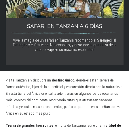
SAFARI EN TANZANIA 6 DÍAS
Vive la magia de un safari en Tanzania recorriendo el Serengeti, el
Tarangire y el Cráter del Ngorongoro, y descubre la grandeza de la
vida salvaje en su máximo esplendor.
Visita Tanzania y descubre un
destino único
, donde el safari se vive de
forma auténtica, lejos de lo superficial y en conexión directa con la naturaleza.
En esta tierra del África oriental te adentrarás en algunos de los escenarios
más icónicos del continente, recorriendo rutas que atraviesan sabanas
infinitas y ecosistemas sorprendentes, perfectos para quienes sueñan con ver
África en su estado más puro.
Tierra de grandes horizontes
, el norte de Tanzania reúne una
multitud de