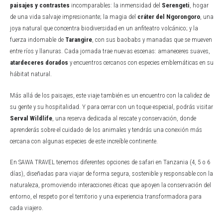
paisajes y contrastes
incomparables: la inmensidad del
Serengeti
, hogar
de una vida salvaje impresionante; la magia del
cráter del Ngorongoro
, una
joya natural que concentra biodiversidad en un anfiteatro volcánico; y la
fuerza indomable de
Tarangire
, con sus baobabs y manadas que se mueven
entre ríos y llanuras. Cada jornada trae nuevas escenas: amaneceres suaves,
atardeceres dorados
y encuentros cercanos con especies emblemáticas en su
hábitat natural.
Más allá de los paisajes, este viaje también es un encuentro con la calidez de
su gente y su hospitalidad. Y para cerrar con un toque especial, podrás visitar
Serval Wildlife
, una reserva dedicada al rescate y conservación, donde
aprenderás sobre el cuidado de los animales y tendrás una conexión más
cercana con algunas especies de este increíble continente.
En SAWA TRAVEL tenemos diferentes opciones de safari en Tanzania (4, 5 o 6
días), diseñadas para viajar de forma segura, sostenible y responsable con la
naturaleza, promoviendo interacciones éticas que apoyen la conservación del
entorno, el respeto por el territorio y una experiencia transformadora para
cada viajero.