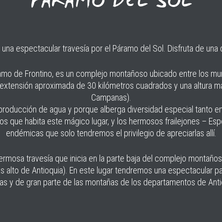
PÁRAMO DEL SOL
 una espectacular travesía por el Páramo del Sol. Disfruta de una
o de Frontino, es un complejo montañoso ubicado entre los munic
 extensión aproximada de 30 kilómetros cuadrados y una altura m
Campanas).
a producción de agua y porque alberga diversidad especial tanto 
os que habita este mágico lugar, y los hermosos frailejones – Espe
endémicas que solo tendremos el privilegio de apreciarlas allí.
 hermosa travesía que inicia en la parte baja del complejo monta
s alto de Antioquia). En este lugar tendremos una espectacular p
eas y de gran parte de las montañas de los departamentos de Anti